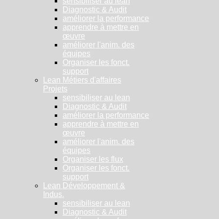
sensibiliser au lean
Diagnostic & Audit
améliorer la performance
apprendre à mettre en
œuvre
améliorer l'anim. des
équipes
Organiser les fonct.
support
Lean Métiers d'affaires
Projets
sensibiliser au lean
Diagnostic & Audit
améliorer la performance
apprendre à mettre en
œuvre
améliorer l'anim. des
équipes
Organiser les flux
Organiser les fonct.
support
Lean Développement &
Indus.
sensibiliser au lean
Diagnostic & Audit