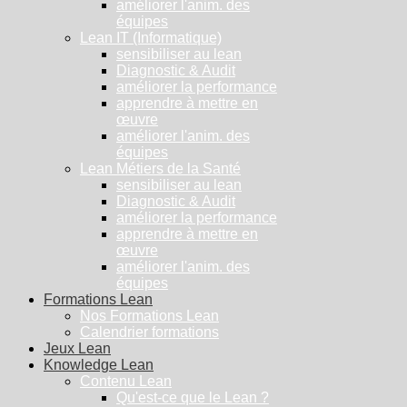
améliorer l'anim. des
équipes
Lean IT (Informatique)
sensibiliser au lean
Diagnostic & Audit
améliorer la performance
apprendre à mettre en
œuvre
améliorer l'anim. des
équipes
Lean Métiers de la Santé
sensibiliser au lean
Diagnostic & Audit
améliorer la performance
apprendre à mettre en
œuvre
améliorer l'anim. des
équipes
Formations Lean
Nos Formations Lean
Calendrier formations
Jeux Lean
Knowledge Lean
Contenu Lean
Qu'est-ce que le Lean ?