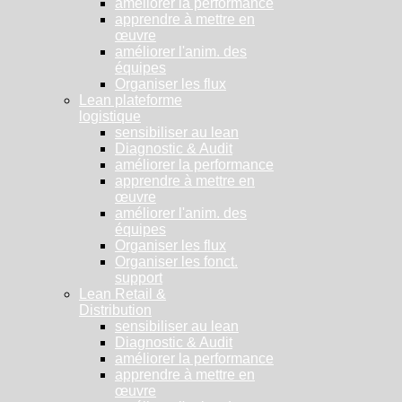
améliorer la performance
apprendre à mettre en
œuvre
améliorer l'anim. des
équipes
Organiser les flux
Lean plateforme
logistique
sensibiliser au lean
Diagnostic & Audit
améliorer la performance
apprendre à mettre en
œuvre
améliorer l'anim. des
équipes
Organiser les flux
Organiser les fonct.
support
Lean Retail &
Distribution
sensibiliser au lean
Diagnostic & Audit
améliorer la performance
apprendre à mettre en
œuvre