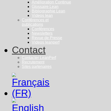
Amélioration Continue
Glossaire Lean
Bibliographie Lean
Videos lean
Conférences et
publications
Conférences
Newsletters
Revue de Presse
Videos leanperf
Contact
Contacter LeanPerf
Recrutement
Sites partenaires