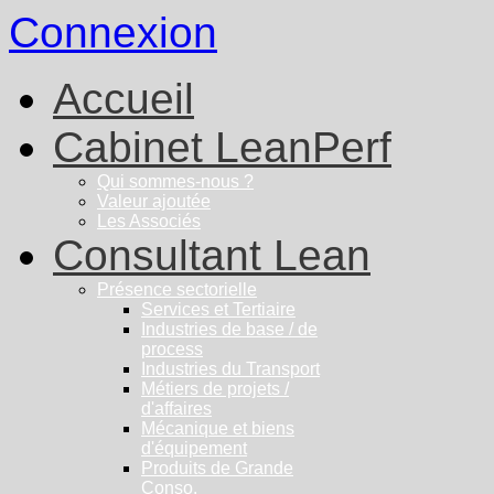
Connexion
Accueil
Cabinet LeanPerf
Qui sommes-nous ?
Valeur ajoutée
Les Associés
Consultant Lean
Présence sectorielle
Services et Tertiaire
Industries de base / de
process
Industries du Transport
Métiers de projets /
d'affaires
Mécanique et biens
d'équipement
Produits de Grande
Conso.