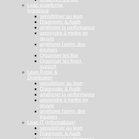
Lean plateforme
logistique
sensibiliser au lean
Diagnostic & Audit
améliorer la performance
apprendre à mettre en
œuvre
améliorer l'anim. des
équipes
Organiser les flux
Organiser les fonct.
support
Lean Retail &
Distribution
sensibiliser au lean
Diagnostic & Audit
améliorer la performance
apprendre à mettre en
œuvre
améliorer l'anim. des
équipes
Lean IT (Informatique)
sensibiliser au lean
Diagnostic & Audit