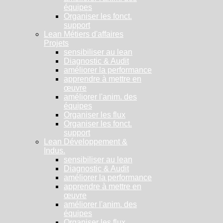
équipes
Organiser les fonct.
support
Lean Métiers d'affaires
Projets
sensibiliser au lean
Diagnostic & Audit
améliorer la performance
apprendre à mettre en
œuvre
améliorer l'anim. des
équipes
Organiser les flux
Organiser les fonct.
support
Lean Développement &
Indus.
sensibiliser au lean
Diagnostic & Audit
améliorer la performance
apprendre à mettre en
œuvre
améliorer l'anim. des
équipes
Organiser les flux