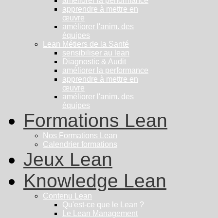
améliorer la performance
apprendre à mettre en
œuvre
améliorer l'anim. des
équipes
Lean Métiers de la Santé
sensibiliser au lean
Diagnostic & Audit
améliorer la performance
apprendre à mettre en
œuvre
améliorer l'anim. des
équipes
Formations Lean
Nos Formations Lean
Calendrier formations
Jeux Lean
Knowledge Lean
Contenu Lean
Qu'est-ce que le Lean ?
Le Lean Management