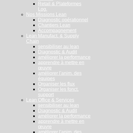
Retail & Plateformes
Log.
Nos Missions Lean
Diagnostic opérationnel
Chantiers Lean
Accompagnement
Lean Manufact. & Supply
Chain
sensibiliser au lean
Diagnostic & Audit
améliorer la performance
apprendre à mettre en
œuvre
améliorer l'anim. des
équipes
Organiser les flux
Organiser les fonct.
support
Lean Office & Services
sensibiliser au lean
Diagnostic & Audit
améliorer la performance
apprendre à mettre en
œuvre
améliorer l'anim. des