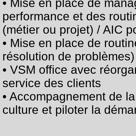
• Mise en place de manag
Projet
de
performance et des rout
transformation :
VSM
office
(métier ou projet) / AIC 
et
plan
• Mise en place de routin
d'actions
pour
améliorer
résolution de problèmes)
divers
processus
• VSM office avec réorga
tertiaires
·
service des clients
Mise
en
• Accompagnement de la 
place
de
culture et piloter la dém
routines
/
rituels
(par
exemple
résolution