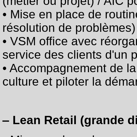
(métier ou projet) / AIC 
correspondantes :
Obeya
• Mise en place de routin
(métier
ou
résolution de problèmes)
projet)
/
AIC
• VSM office avec réorga
pour
animer
service des clients d'un
les
équipes
• Accompagnement de la 
·
Mise
culture et piloter la dém
en
place
de
référentiel
projet
/
processus
‒ Lean Retail (grande di
avec
RACI
·