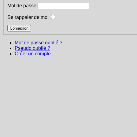
équipes
Mot de passe
·
Se rappeler de moi
Mise
en
place
de
Mot de passe oublié ?
routines
Pseudo oublié ?
/
Créer un compte
rituels
(par
exemple
résolution
de
problèmes)
·
VSM
office
avec
réorganisation
des
équipes
au
service