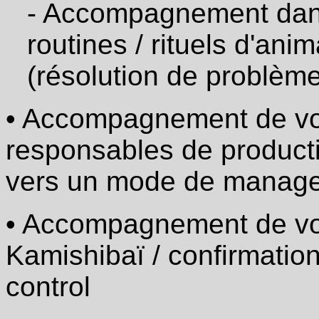
- Accompagnement dans
Mise
en
place
routines / rituels d'ani
de
référentiel
(résolution de problèm
projet
/
processus
avec
• Accompagnement de vos
RACI
responsables de productio
·
Projet
de
vers un mode de manage
transformation :
VSM
office
• Accompagnement de vos
et
plan
Kamishibaï / confirmati
d'actions
pour
améliorer
control
divers
processus
tertiaires