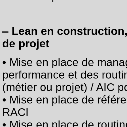
d’affaire,
métiers
de
projet
·
‒ Lean en construction,
Mise
en
de projet
place
de
management
visuel
• Mise en place de manag
/
suivi
performance et des rout
de
performance
et
(métier ou projet) / AIC 
des
routines
• Mise en place de référe
correspondantes :
Obeya
(métier
RACI
ou
projet)
• Mise en place de routin
/