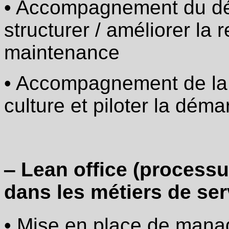
• Accompagnement du dé
·
Mise
structurer / améliorer la 
en
place
maintenance
de
routines
/
• Accompagnement de la 
rituels
(par
exemple
culture et piloter la dém
résolution
de
problèmes)
·
VSM
office
‒ Lean office (processu
avec
réorganisation
dans les métiers de ser
des
équipes
au
service
• Mise en place de manag
des