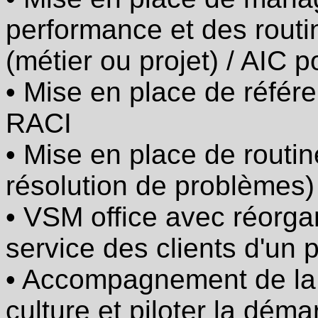
d'actions
performance et des rout
pour
améliorer
divers
(métier ou projet) / AIC 
processus
tertiaires
• Mise en place de référe
·
Mise
RACI
en
place
• Mise en place de routin
de
routines
résolution de problèmes)
/
rituels
(par
• VSM office avec réorga
exemple
résolution
service des clients d'un
de
problèmes)
• Accompagnement de la 
·
VSM
culture et piloter la dém
office
avec