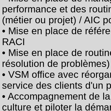
clients
d’un
performance et des rout
processus
(métier ou projet) / AIC 
·
Accompagnement
de
• Mise en place de référe
la
Direction
RACI
pour
adapter
• Mise en place de routin
la
culture
et
résolution de problèmes)
piloter
la
• VSM office avec réorga
démarche
service des clients d'un
‒
• Accompagnement de la 
Lean
en
construction,
culture et piloter la dém
métiers