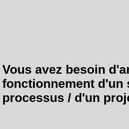
de
les
faire
évoluer
vers
un
mode
de
management
plus
performant
Vous avez besoin d'am
·
Accompagnement
de
fonctionnement d'un 
vos
tournées
terrain
processus / d'un proj
/
Kamishibaï
/
confirmation
de
processus
/