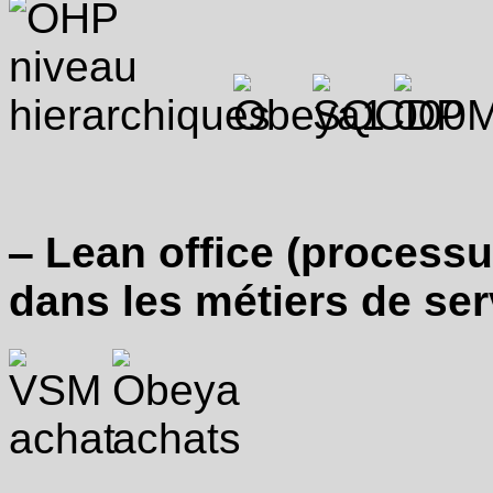
de
management
visuel
/
suivi
de
performance
et
des
routines
correspondantes :
Obeya
‒ Lean office (processu
(métier
ou
projet)
dans les métiers de ser
/
AIC
pour
animer
les
équipes
·
Mise
en