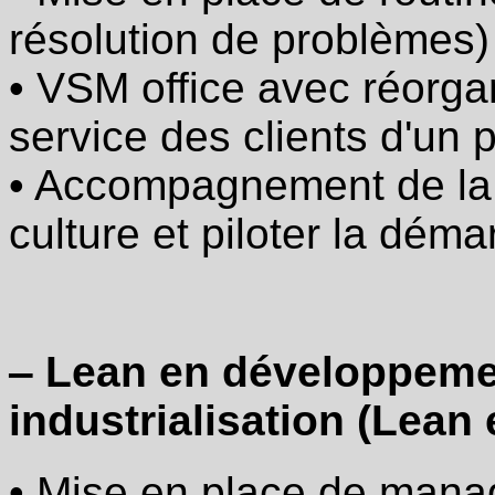
AIC
pour
résolution de problèmes)
animer
les
• VSM office avec réorga
équipes
·
service des clients d'un
Mise
en
• Accompagnement de la 
place
de
référentiel
culture et piloter la dém
projet
/
processus
avec
RACI
·
‒ Lean en développemen
Projet
de
industrialisation (Lean
transformation :
VSM
office
et
• Mise en place de manag
plan