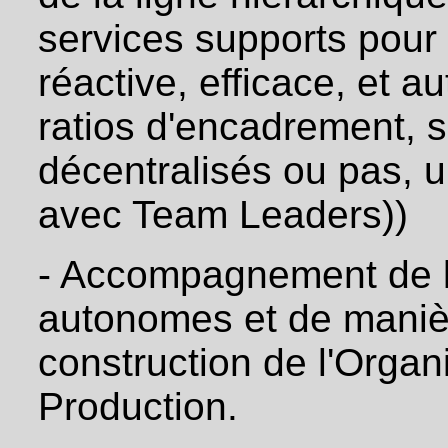
en
services supports pour
place
de
management
réactive, efficace, et 
visuel
/
ratios d'encadrement, 
suivi
de
performance
décentralisés ou pas, 
et
des
avec Team Leaders))
routines
correspondantes :
Obeya
(métier
- Accompagnement de l
ou
projet)
autonomes et de manièr
/
AIC
construction de l'Orga
pour
animer
les
Production.
équipes
·