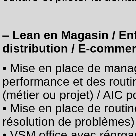
réorganisation
des
équipes
au
service
‒ Lean en Magasin / Ent
des
clients
d’un
distribution / E-comme
processus
·
• Mise en place de manag
Accompagnement
de
la
performance et des rout
Direction
pour
(métier ou projet) / AIC 
adapter
la
culture
• Mise en place de routin
et
piloter
résolution de problèmes)
la
démarche
• VSM office avec réorga