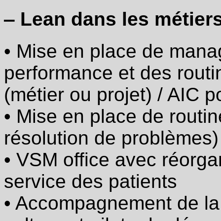
de
‒ Lean dans les métiers
problèmes)
·
VSM
• Mise en place de manag
office
avec
réorganisation
performance et des rout
des
équipes
(métier ou projet) / AIC 
au
service
• Mise en place de routin
des
clients
d’un
résolution de problèmes)
processus
• VSM office avec réorga
·
Accompagnement
de
service des patients
la
Direction
• Accompagnement de la 
pour
adapter
la