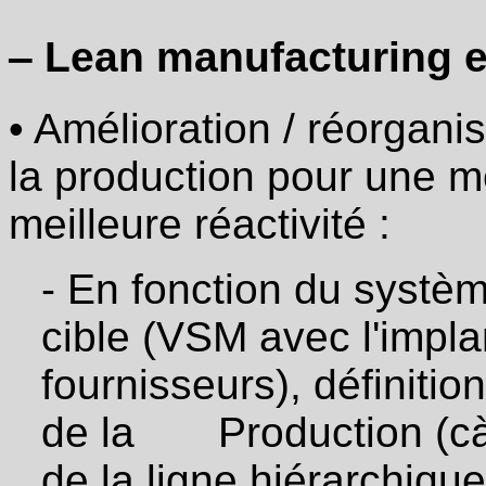
adapter
la
‒ Lean manufacturing e
culture
et
piloter
la
• Amélioration / réorgani
démarche
la production pour une me
‒
meilleure réactivité :
Lean
office
(processus
- En fonction du systèm
administratifs)
et
Lean
cible (VSM avec l'implan
dans
les
fournisseurs), définiti
métiers
de
de la Production (càd
service
·
de la ligne hiérarchiqu
Mise