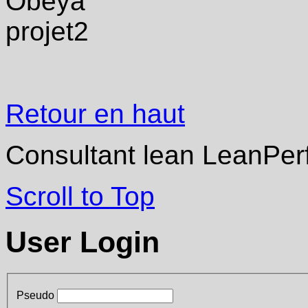
·
Mise
en
place
de
management
visuel
Retour en haut
/
suivi
de
Consultant lean LeanPer
performance
et
des
routines
Scroll to Top
correspondantes :
Obeya
(métier
User Login
ou
projet)
/
AIC
pour
animer
Pseudo
les