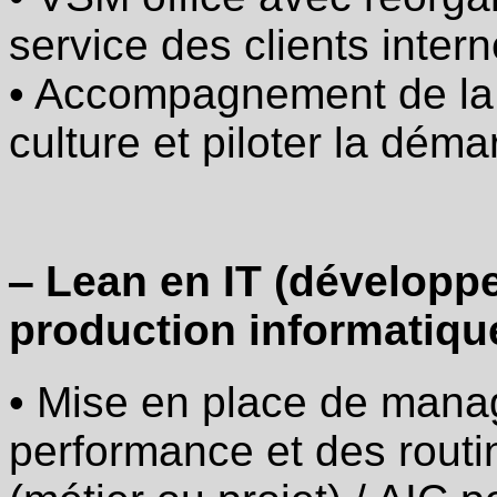
service des clients inter
‒
Lean
en
• Accompagnement de la 
développement
produit
culture et piloter la dém
et
industrialisation
(Lean
engineering)
·
Mise
‒ Lean en IT (développe
en
place
de
production informatiqu
management
visuel
/
• Mise en place de manag
suivi
de
performance
performance et des rout
et
des
routines