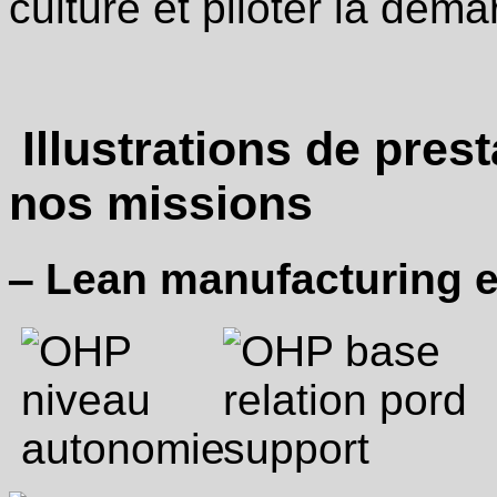
culture et piloter la dém
culture
et
piloter
la
démarche
Illustrations de prest
‒
Lean
nos missions
en
Magasin
/
Entrepôt
‒ Lean manufacturing e
/
plateforme
distribution
/
E-
commerce
·
Mise
en
place