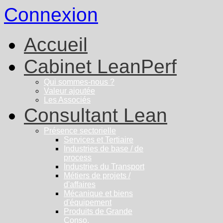
Connexion
Accueil
Cabinet LeanPerf
Qui sommes-nous ?
Valeur ajoutée
Les Associés
Consultant Lean
Présence sectorielle
Services et Tertiaire
Industries de base / de
process
Industries du Transport
Métiers de projets /
d'affaires
Mécanique et biens
d'équipement
Produits de Grande
Conso.