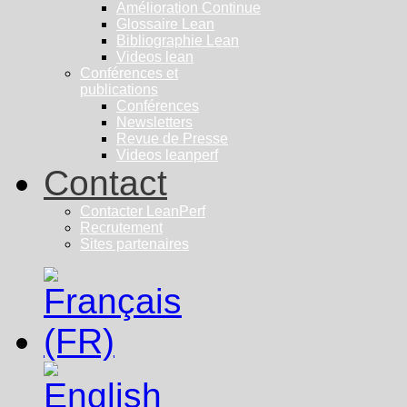
Amélioration Continue
Glossaire Lean
Bibliographie Lean
Videos lean
Conférences et
publications
Conférences
Newsletters
Revue de Presse
Videos leanperf
Contact
Contacter LeanPerf
Recrutement
Sites partenaires