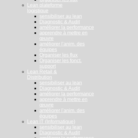
Lean plateforme
logistique
sensibiliser au lean
Diagnostic & Audit
améliorer la performance
apprendre à mettre en
œuvre
améliorer l'anim. des
équipes
Organiser les flux
Organiser les fonct.
support
Lean Retail &
Distribution
sensibiliser au lean
Diagnostic & Audit
améliorer la performance
apprendre à mettre en
œuvre
améliorer l'anim. des
équipes
Lean IT (Informatique)
sensibiliser au lean
Diagnostic & Audit