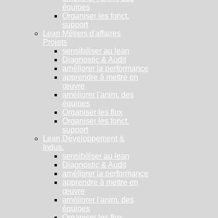
équipes
Organiser les fonct.
support
Lean Métiers d'affaires
Projets
sensibiliser au lean
Diagnostic & Audit
améliorer la performance
apprendre à mettre en
œuvre
améliorer l'anim. des
équipes
Organiser les flux
Organiser les fonct.
support
Lean Développement &
Indus.
sensibiliser au lean
Diagnostic & Audit
améliorer la performance
apprendre à mettre en
œuvre
améliorer l'anim. des
équipes
Organiser les flux