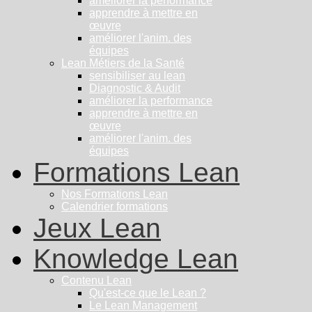
améliorer la performance
apprendre à mettre en
œuvre
améliorer l'anim. des
équipes
Lean Métiers de la Santé
sensibiliser au lean
Diagnostic & Audit
améliorer la performance
apprendre à mettre en
œuvre
améliorer l'anim. des
équipes
Formations Lean
Nos Formations Lean
Calendrier formations
Jeux Lean
Knowledge Lean
Contenu Lean
Qu'est-ce que le Lean ?
Le Lean Management