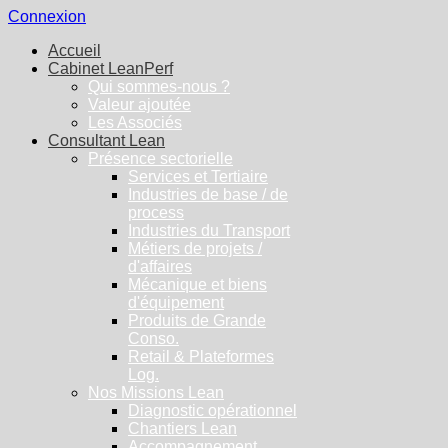
Connexion
Accueil
Cabinet LeanPerf
Qui sommes-nous ?
Valeur ajoutée
Les Associés
Consultant Lean
Présence sectorielle
Services et Tertiaire
Industries de base / de
process
Industries du Transport
Métiers de projets /
d'affaires
Mécanique et biens
d'équipement
Produits de Grande
Conso.
Retail & Plateformes
Log.
Nos Missions Lean
Diagnostic opérationnel
Chantiers Lean
Accompagnement