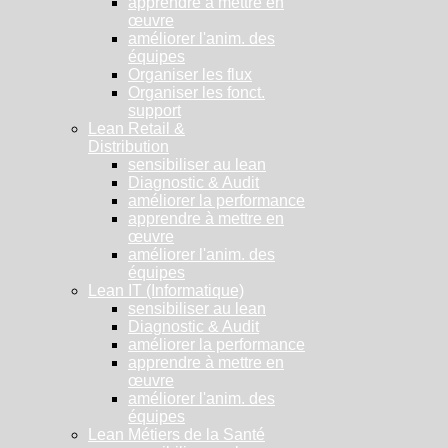
apprendre à mettre en
œuvre
améliorer l'anim. des
équipes
Organiser les flux
Organiser les fonct.
support
Lean Retail &
Distribution
sensibiliser au lean
Diagnostic & Audit
améliorer la performance
apprendre à mettre en
œuvre
améliorer l'anim. des
équipes
Lean IT (Informatique)
sensibiliser au lean
Diagnostic & Audit
améliorer la performance
apprendre à mettre en
œuvre
améliorer l'anim. des
équipes
Lean Métiers de la Santé