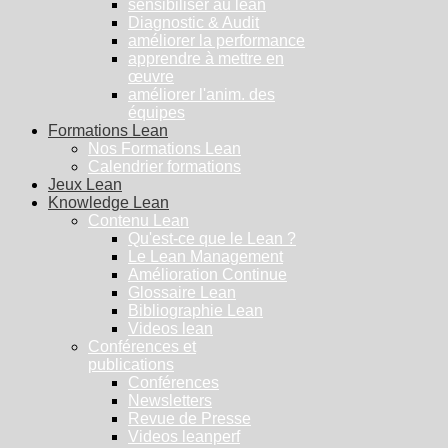
sensibiliser au lean
Diagnostic & Audit
améliorer la performance
apprendre à mettre en
œuvre
améliorer l'anim. des
équipes
Formations Lean
Nos Formations Lean
Calendrier formations
Jeux Lean
Knowledge Lean
Contenu Lean
Qu'est-ce que le Lean ?
Le Lean Management
Amélioration Continue
Glossaire Lean
Bibliographie Lean
Videos lean
Conférences et
publications
Conférences
Newsletters
Revue de Presse
Videos leanperf