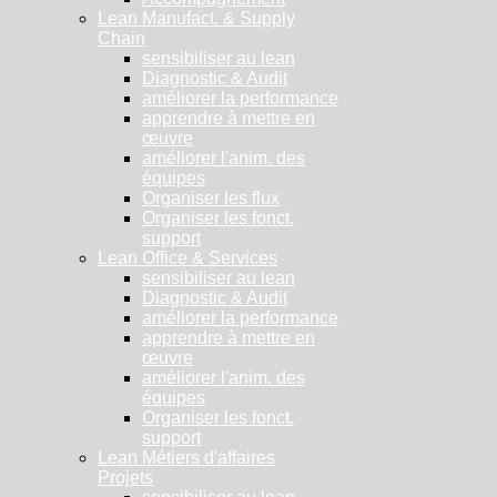
Lean Manufact. & Supply
Chain
sensibiliser au lean
Diagnostic & Audit
améliorer la performance
apprendre à mettre en
œuvre
améliorer l'anim. des
équipes
Organiser les flux
Organiser les fonct.
support
Lean Office & Services
sensibiliser au lean
Diagnostic & Audit
améliorer la performance
apprendre à mettre en
œuvre
améliorer l'anim. des
équipes
Organiser les fonct.
support
Lean Métiers d'affaires
Projets