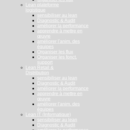
Lean plateforme
logistique
sensibiliser au lean
Diagnostic & Audit
améliorer la performance
apprendre à mettre en
œuvre
améliorer l'anim. des
équipes
Organiser les flux
Organiser les fonct.
support
Lean Retail &
Distribution
sensibiliser au lean
Diagnostic & Audit
améliorer la performance
apprendre à mettre en
œuvre
améliorer l'anim. des
équipes
Lean IT (Informatique)
sensibiliser au lean
Diagnostic & Audit