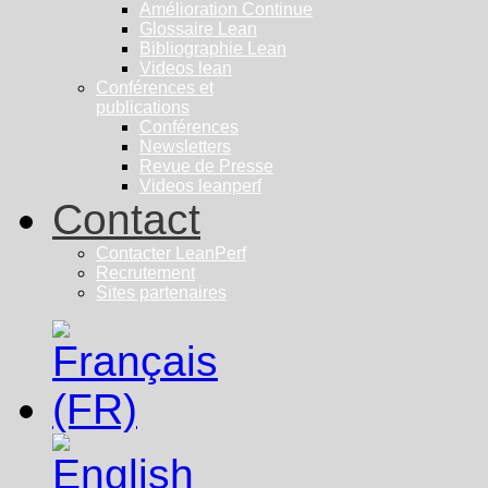
Amélioration Continue
Glossaire Lean
Bibliographie Lean
Videos lean
Conférences et
publications
Conférences
Newsletters
Revue de Presse
Videos leanperf
Contact
Contacter LeanPerf
Recrutement
Sites partenaires