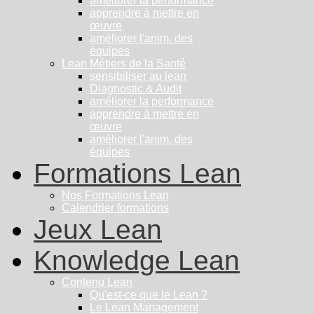
améliorer la performance
apprendre à mettre en
œuvre
améliorer l'anim. des
équipes
Lean Métiers de la Santé
sensibiliser au lean
Diagnostic & Audit
améliorer la performance
apprendre à mettre en
œuvre
améliorer l'anim. des
équipes
Formations Lean
Nos Formations Lean
Calendrier formations
Jeux Lean
Knowledge Lean
Contenu Lean
Qu'est-ce que le Lean ?
Le Lean Management