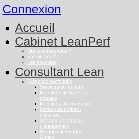
Connexion
Accueil
Cabinet LeanPerf
Qui sommes-nous ?
Valeur ajoutée
Les Associés
Consultant Lean
Présence sectorielle
Services et Tertiaire
Industries de base / de
process
Industries du Transport
Métiers de projets /
d'affaires
Mécanique et biens
d'équipement
Produits de Grande
Conso.