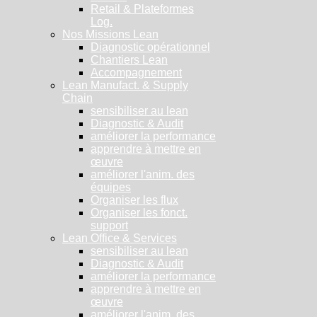
Retail & Plateformes
Log.
Nos Missions Lean
Diagnostic opérationnel
Chantiers Lean
Accompagnement
Lean Manufact. & Supply
Chain
sensibiliser au lean
Diagnostic & Audit
améliorer la performance
apprendre à mettre en
œuvre
améliorer l'anim. des
équipes
Organiser les flux
Organiser les fonct.
support
Lean Office & Services
sensibiliser au lean
Diagnostic & Audit
améliorer la performance
apprendre à mettre en
œuvre
améliorer l'anim. des