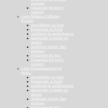
équipes
Organiser les fonct.
support
Lean Métiers d'affaires
Projets
sensibiliser au lean
Diagnostic & Audit
améliorer la performance
apprendre à mettre en
œuvre
améliorer l'anim. des
équipes
Organiser les flux
Organiser les fonct.
support
Lean Développement &
Indus.
sensibiliser au lean
Diagnostic & Audit
améliorer la performance
apprendre à mettre en
œuvre
améliorer l'anim. des
équipes
Organiser les flux