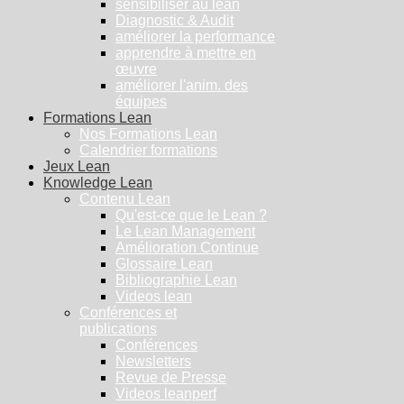
sensibiliser au lean
Diagnostic & Audit
améliorer la performance
apprendre à mettre en
œuvre
améliorer l'anim. des
équipes
Formations Lean
Nos Formations Lean
Calendrier formations
Jeux Lean
Knowledge Lean
Contenu Lean
Qu'est-ce que le Lean ?
Le Lean Management
Amélioration Continue
Glossaire Lean
Bibliographie Lean
Videos lean
Conférences et
publications
Conférences
Newsletters
Revue de Presse
Videos leanperf