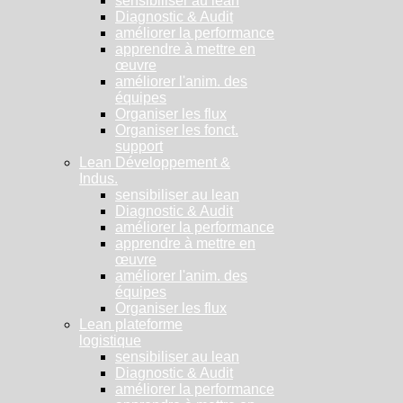
sensibiliser au lean
Diagnostic & Audit
améliorer la performance
apprendre à mettre en
œuvre
améliorer l'anim. des
équipes
Organiser les flux
Organiser les fonct.
support
Lean Développement &
Indus.
sensibiliser au lean
Diagnostic & Audit
améliorer la performance
apprendre à mettre en
œuvre
améliorer l'anim. des
équipes
Organiser les flux
Lean plateforme
logistique
sensibiliser au lean
Diagnostic & Audit
améliorer la performance