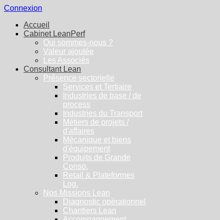
Connexion
Accueil
Cabinet LeanPerf
Qui sommes-nous ?
Valeur ajoutée
Les Associés
Consultant Lean
Présence sectorielle
Services et Tertiaire
Industries de base / de
process
Industries du Transport
Métiers de projets /
d'affaires
Mécanique et biens
d'équipement
Produits de Grande
Conso.
Retail & Plateformes
Log.
Nos Missions Lean
Diagnostic opérationnel
Chantiers Lean
Accompagnement