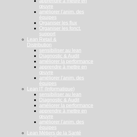
apprendre à mettre en
œuvre
améliorer l'anim. des
équipes
Organiser les flux
Organiser les fonct.
support
Lean Retail &
Distribution
sensibiliser au lean
Diagnostic & Audit
améliorer la performance
apprendre à mettre en
œuvre
améliorer l'anim. des
équipes
Lean IT (Informatique)
sensibiliser au lean
Diagnostic & Audit
améliorer la performance
apprendre à mettre en
œuvre
améliorer l'anim. des
équipes
Lean Métiers de la Santé