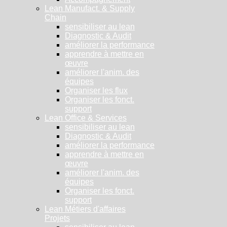
Lean Manufact. & Supply
Chain
sensibiliser au lean
Diagnostic & Audit
améliorer la performance
apprendre à mettre en
œuvre
améliorer l'anim. des
équipes
Organiser les flux
Organiser les fonct.
support
Lean Office & Services
sensibiliser au lean
Diagnostic & Audit
améliorer la performance
apprendre à mettre en
œuvre
améliorer l'anim. des
équipes
Organiser les fonct.
support
Lean Métiers d'affaires
Projets