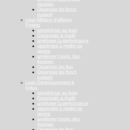
équipes
Organiser les fonct.
support
Lean Métiers d'affaires
Projets
sensibiliser au lean
Diagnostic & Audit
améliorer la performance
apprendre à mettre en
œuvre
améliorer l'anim. des
équipes
Organiser les flux
Organiser les fonct.
support
Lean Développement &
Indus.
sensibiliser au lean
Diagnostic & Audit
améliorer la performance
apprendre à mettre en
œuvre
améliorer l'anim. des
équipes
Organiser les flux