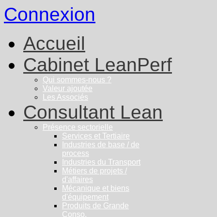
Connexion
Accueil
Cabinet LeanPerf
Qui sommes-nous ?
Valeur ajoutée
Les Associés
Consultant Lean
Présence sectorielle
Services et Tertiaire
Industries de base / de
process
Industries du Transport
Métiers de projets /
d'affaires
Mécanique et biens
d'équipement
Produits de Grande
Conso.