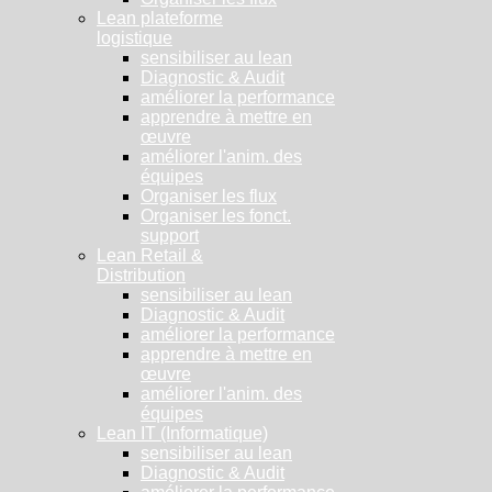
Lean plateforme
logistique
sensibiliser au lean
Diagnostic & Audit
améliorer la performance
apprendre à mettre en
œuvre
améliorer l'anim. des
équipes
Organiser les flux
Organiser les fonct.
support
Lean Retail &
Distribution
sensibiliser au lean
Diagnostic & Audit
améliorer la performance
apprendre à mettre en
œuvre
améliorer l'anim. des
équipes
Lean IT (Informatique)
sensibiliser au lean
Diagnostic & Audit