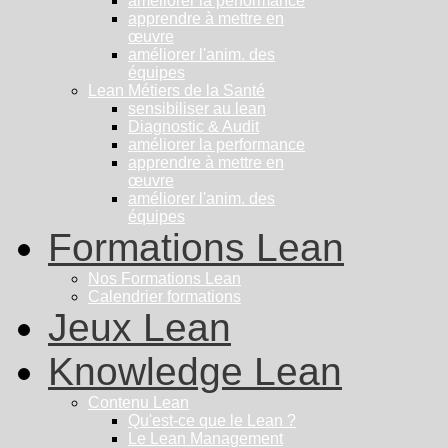
améliorer la performance
apprendre à mettre en
œuvre
améliorer l'anim. des
équipes
Lean Métiers de la Santé
sensibiliser au lean
Diagnostic & Audit
améliorer la performance
apprendre à mettre en
œuvre
améliorer l'anim. des
équipes
Formations Lean
Nos Formations Lean
Calendrier formations
Jeux Lean
Knowledge Lean
Contenu Lean
Qu'est-ce que le Lean ?
Le Lean Management