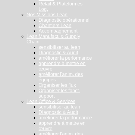
Retail & Plateformes
Log.
Nos Missions Lean
Diagnostic opérationnel
Chantiers Lean
Accompagnement
Lean Manufact. & Supply
Chain
sensibiliser au lean
Diagnostic & Audit
améliorer la performance
apprendre à mettre en
œuvre
améliorer l'anim. des
équipes
Organiser les flux
Organiser les fonct.
support
Lean Office & Services
sensibiliser au lean
Diagnostic & Audit
améliorer la performance
apprendre à mettre en
œuvre
améliorer l'anim. des