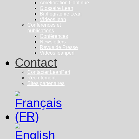
Amélioration Continue
Glossaire Lean
Bibliographie Lean
Videos lean
Conférences et
publications
Conférences
Newsletters
Revue de Presse
Videos leanperf
Contact
Contacter LeanPerf
Recrutement
Sites partenaires